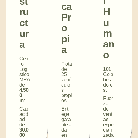
l
st
ca
H
ru
Pr
u
ct
o
m
ur
pi
an
a
a
o
Cent
ro
Flota
Logí
de
101
stico
25
Cola
MRA
vehí
bora
de
culo
dore
4.50
s
s.
0
propi
Fuer
m²
.
os.
za
Cap
Entr
de
acid
ega
vent
ad
gara
as
de
ntiza
espe
30.0
da
ciali
00
en
zada