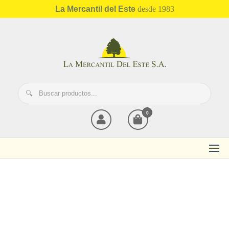
La Mercantil del Este
desde 1983
Mercantil del Este
0
Más de 40 años llevando
calidad y servicio a
empresas paraguayas
.