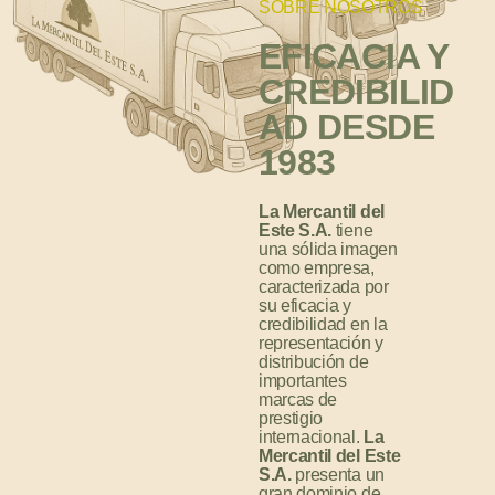
SOBRE NOSOTROS
EFICACIA Y
CREDIBILID
AD DESDE
1983
La Mercantil del
Este S.A.
tiene
una sólida imagen
como empresa,
caracterizada por
su eficacia y
credibilidad en la
representación y
distribución de
importantes
marcas de
prestigio
internacional.
La
Mercantil del Este
S.A.
presenta un
gran dominio de