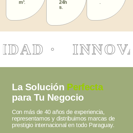
m³
.
24h
.
s
.
DAD · INNOVAC
La Solución
Perfecta
para Tu Negocio
Con más de 40 años de experiencia,
representamos y distribuimos marcas de
prestigio internacional en todo Paraguay.