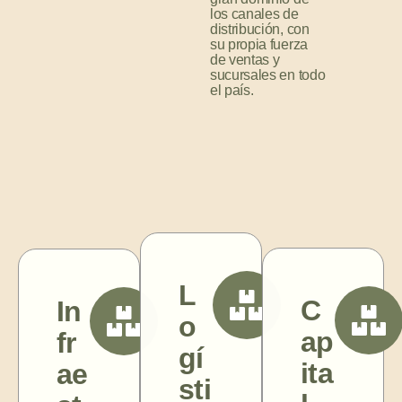
los canales de
distribución, con
su propia fuerza
de ventas y
sucursales en todo
el país.
L
C
In
o
ap
fr
gí
ita
ae
sti