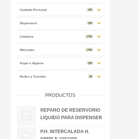
Cuidado Personal
(30)
Dispensers
(56)
Limpieza
(218)
Mascotas
(194)
Papel e Higiene
(63)
Redes y Cuerdas
(9)
PRODUCTOS
REPARO DE RESERVORIO
LIQUIDO PARA DISPENSER
P.H. INTERCALADA H.
SIMPLE 10X1000