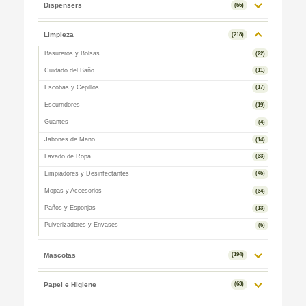
Dispensers
(56)
Limpieza
(218)
Basureros y Bolsas
(22)
Cuidado del Baño
(11)
Escobas y Cepillos
(17)
Escurridores
(19)
Guantes
(4)
Jabones de Mano
(14)
Lavado de Ropa
(33)
Limpiadores y Desinfectantes
(45)
Mopas y Accesorios
(34)
Paños y Esponjas
(13)
Pulverizadores y Envases
(6)
Mascotas
(194)
Papel e Higiene
(63)